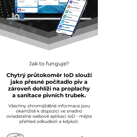
Jak to funguje?
Chytrý průtokoměr IoD slouží
jako přesné počítadlo piv a
zároveň dohlíží na proplachy
a sanitace pivních trubek.
Všechny shromážděné informace jsou
okamžitě k dispozici ve snadno
ovladatelné webové aplikaci IoD - mějte
přehled odkudkoli a kdykoli.